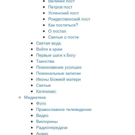
Великий пост
Петров пост
Успенский пост
Рождественский пост
Как поститься?
О постах
Святые о посте
Святая вода
Войти в храм
Первые шаги к Богу
Таинства
Поминовение усопших
Поминальные записки
Иконы Божией матери
Святые
Катехизис
Медиатека
Фото
Православное телевидение
Видео
Викторины
Радиопередачи
Аудио