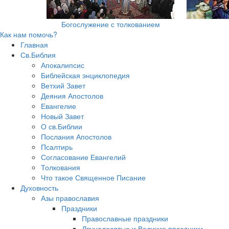
Богослужение с толкованием
Как нам помочь?
Главная
Св.Библия
Апокалипсис
Библейская энциклопедия
Ветхий Завет
Деяния Апостолов
Евангелие
Новый Завет
О св.Библии
Послания Апостолов
Псалтирь
Согласование Евангелий
Толкования
Что такое Священное Писание
Духовность
Азы православия
Праздники
Православные праздники
Двунадесятые и Великие праздники