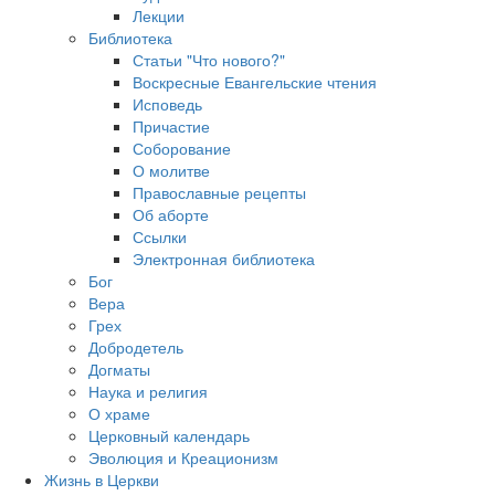
Лекции
Библиотека
Статьи "Что нового?"
Воскресные Евангельские чтения
Исповедь
Причастие
Соборование
О молитве
Православные рецепты
Об аборте
Ссылки
Электронная библиотека
Бог
Вера
Грех
Добродетель
Догматы
Наука и религия
О храме
Церковный календарь
Эволюция и Креационизм
Жизнь в Церкви