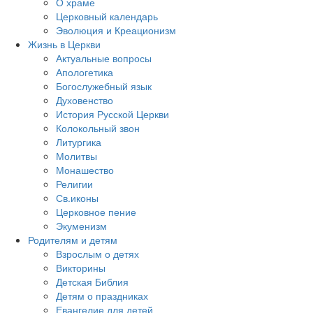
О храме
Церковный календарь
Эволюция и Креационизм
Жизнь в Церкви
Актуальные вопросы
Апологетика
Богослужебный язык
Духовенство
История Русской Церкви
Колокольный звон
Литургика
Молитвы
Монашество
Религии
Св.иконы
Церковное пение
Экуменизм
Родителям и детям
Взрослым о детях
Викторины
Детская Библия
Детям о праздниках
Евангелие для детей