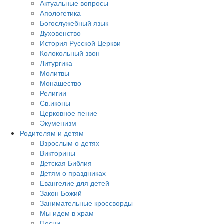
Актуальные вопросы
Апологетика
Богослужебный язык
Духовенство
История Русской Церкви
Колокольный звон
Литургика
Молитвы
Монашество
Религии
Св.иконы
Церковное пение
Экуменизм
Родителям и детям
Взрослым о детях
Викторины
Детская Библия
Детям о праздниках
Евангелие для детей
Закон Божий
Занимательные кроссворды
Мы идем в храм
Песни