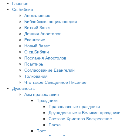
Главная
Св.Библия
Апокалипсис
Библейская энциклопедия
Ветхий Завет
Деяния Апостолов
Евангелие
Новый Завет
О св.Библии
Послания Апостолов
Псалтирь
Согласование Евангелий
Толкования
Что такое Священное Писание
Духовность
Азы православия
Праздники
Православные праздники
Двунадесятые и Великие праздники
Светлое Христово Воскресение
Пасха
Пост