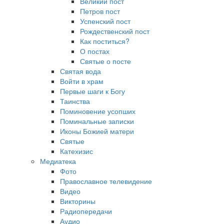
Великий пост
Петров пост
Успенский пост
Рождественский пост
Как поститься?
О постах
Святые о посте
Святая вода
Войти в храм
Первые шаги к Богу
Таинства
Поминовение усопших
Поминальные записки
Иконы Божией матери
Святые
Катехизис
Медиатека
Фото
Православное телевидение
Видео
Викторины
Радиопередачи
Аудио