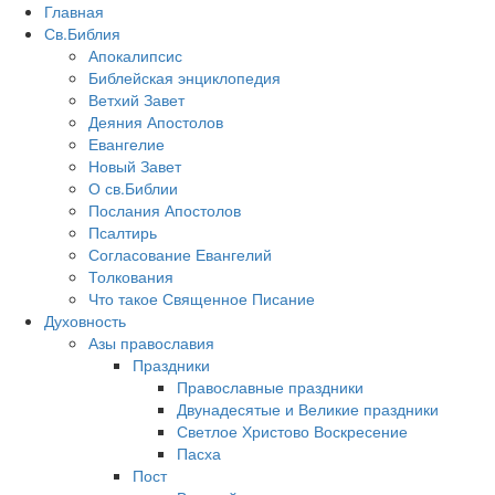
Главная
Св.Библия
Апокалипсис
Библейская энциклопедия
Ветхий Завет
Деяния Апостолов
Евангелие
Новый Завет
О св.Библии
Послания Апостолов
Псалтирь
Согласование Евангелий
Толкования
Что такое Священное Писание
Духовность
Азы православия
Праздники
Православные праздники
Двунадесятые и Великие праздники
Светлое Христово Воскресение
Пасха
Пост