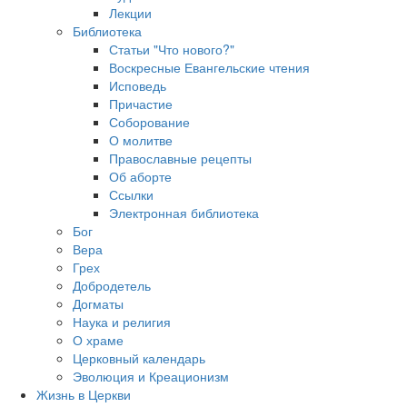
Лекции
Библиотека
Статьи "Что нового?"
Воскресные Евангельские чтения
Исповедь
Причастие
Соборование
О молитве
Православные рецепты
Об аборте
Ссылки
Электронная библиотека
Бог
Вера
Грех
Добродетель
Догматы
Наука и религия
О храме
Церковный календарь
Эволюция и Креационизм
Жизнь в Церкви