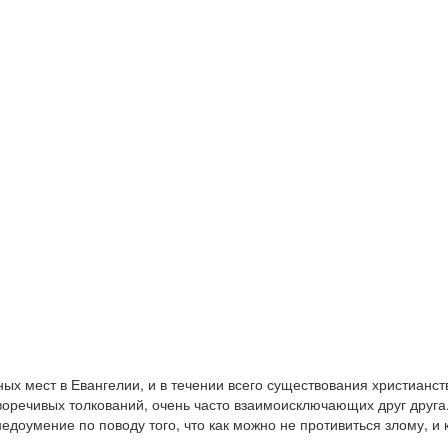
х мест в Евангелии, и в течении всего существования христианств
оречивых толкований, очень часто взаимоисключающих друг друга.
оумение по поводу того, что как можно не противиться злому, и к