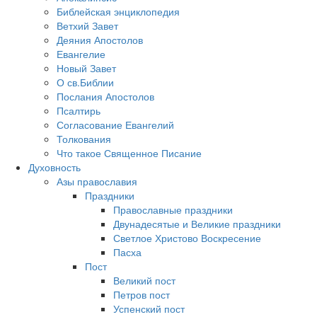
Библейская энциклопедия
Ветхий Завет
Деяния Апостолов
Евангелие
Новый Завет
О св.Библии
Послания Апостолов
Псалтирь
Согласование Евангелий
Толкования
Что такое Священное Писание
Духовность
Азы православия
Праздники
Православные праздники
Двунадесятые и Великие праздники
Светлое Христово Воскресение
Пасха
Пост
Великий пост
Петров пост
Успенский пост