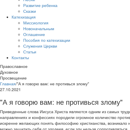
Развитие ребенка
Сказки
Катехизация
Миссиология
Новоначальным
Оглашение
Пособия по катехизации
Служения Церкви
Статьи
Контакты
Православное
Духовное
Просвещение
Главная
/
"А я говорю вам: не противься злому"
27.10.2021
"А я говорю вам: не противься злому"
Приведенные слова Иисуса Христа являются одним из самых трудны
направлениях и конфессиях породили огромное количество против
искренне желающих понять философию христианства, возникало нед
можно защитить себя от злодеев, если злу нельзя сопротивляться.