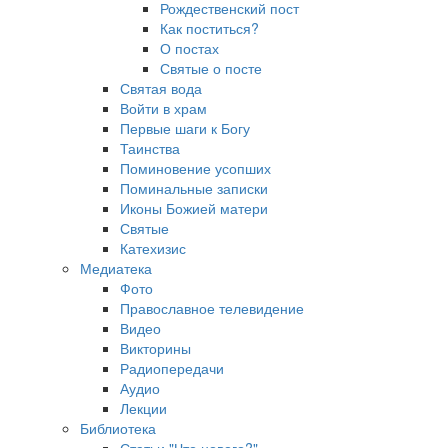
Рождественский пост
Как поститься?
О постах
Святые о посте
Святая вода
Войти в храм
Первые шаги к Богу
Таинства
Поминовение усопших
Поминальные записки
Иконы Божией матери
Святые
Катехизис
Медиатека
Фото
Православное телевидение
Видео
Викторины
Радиопередачи
Аудио
Лекции
Библиотека
Статьи "Что нового?"