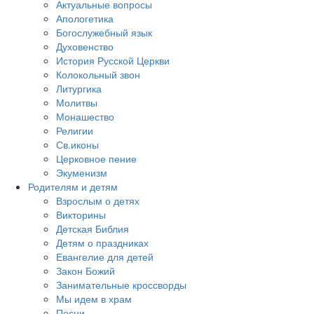
Актуальные вопросы
Апологетика
Богослужебный язык
Духовенство
История Русской Церкви
Колокольный звон
Литургика
Молитвы
Монашество
Религии
Св.иконы
Церковное пение
Экуменизм
Родителям и детям
Взрослым о детях
Викторины
Детская Библия
Детям о праздниках
Евангелие для детей
Закон Божий
Занимательные кроссворды
Мы идем в храм
Песни