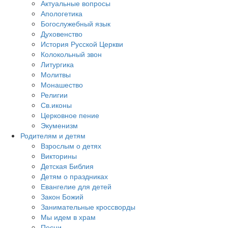
Актуальные вопросы
Апологетика
Богослужебный язык
Духовенство
История Русской Церкви
Колокольный звон
Литургика
Молитвы
Монашество
Религии
Св.иконы
Церковное пение
Экуменизм
Родителям и детям
Взрослым о детях
Викторины
Детская Библия
Детям о праздниках
Евангелие для детей
Закон Божий
Занимательные кроссворды
Мы идем в храм
Песни