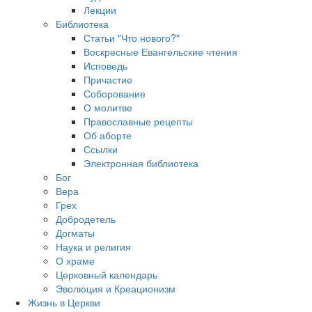
Лекции
Библиотека
Статьи "Что нового?"
Воскресные Евангельские чтения
Исповедь
Причастие
Соборование
О молитве
Православные рецепты
Об аборте
Ссылки
Электронная библиотека
Бог
Вера
Грех
Добродетель
Догматы
Наука и религия
О храме
Церковный календарь
Эволюция и Креационизм
Жизнь в Церкви