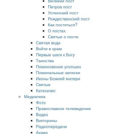
Великий пост
Петров пост
Успенский пост
Рождественский пост
Как поститься?
О постах
Святые о посте
Святая вода
Войти в храм
Первые шаги к Богу
Таинства
Поминовение усопших
Поминальные записки
Иконы Божией матери
Святые
Катехизис
Медиатека
Фото
Православное телевидение
Видео
Викторины
Радиопередачи
Аудио