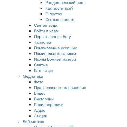
Рождественский пост
Как поститься?
О постах
Святые о посте
Святая вода
Войти в храм
Первые шаги к Богу
Таинства
Поминовение усопших
Поминальные записки
Иконы Божией матери
Святые
Катехизис
Медиатека
Фото
Православное телевидение
Видео
Викторины
Радиопередачи
Аудио
Лекции
Библиотека
Статьи "Что нового?"