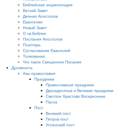
Библейская энциклопедия
Ветхий Завет
Деяния Апостолов
Евангелие
Новый Завет
О св.Библии
Послания Апостолов
Псалтирь
Согласование Евангелий
Толкования
Что такое Священное Писание
Духовность
Азы православия
Праздники
Православные праздники
Двунадесятые и Великие праздники
Светлое Христово Воскресение
Пасха
Пост
Великий пост
Петров пост
Успенский пост